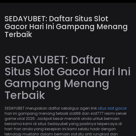
SEDAYUBET: Daftar Situs Slot
Gacor Hari Ini Gampang Menang
Terbaik
SEDAYUBET: Daftar
Situs Slot Gacor Hari Ini
Gampang Menang
Terbaik
SEDAYUBET merupakan daftar sekaligus agen link
situs slot gacor
hari ini gampang menang terbaik slot88 dan slot777 resmi server
game viral 2025. Jackpot besar menanti anda untuk bermain
bersama kami di situs Sedayubet yang pastinya terpercaya di
hari-hari anda yang kesepian ini kami selalu hadir dengan
teknologi muktahir dalam bermain slot jitu anti rungkad dan