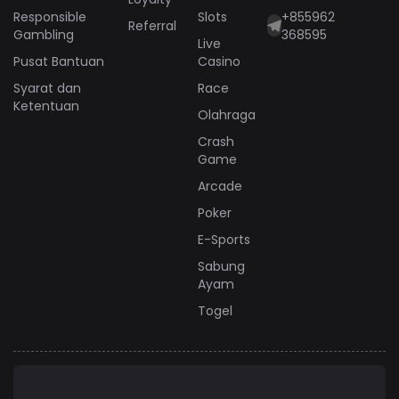
Responsible
Slots
+855962
Referral
Gambling
368595
Live
Pusat Bantuan
Casino
Syarat dan
Race
Ketentuan
Olahraga
Crash
Game
Arcade
Poker
E-Sports
Sabung
Ayam
Togel