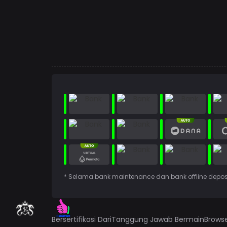
* Selama bank maintenance dan bank offline deposi
Bersertifikasi Dari
Tanggung Jawab Bermain
Brows