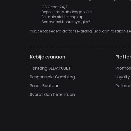
CS Cepat 24/7
Deposit mudah dengan Qris
Permain slot terlengkap
Sedayubet bonusnya gila!!
Yuk, cepat segera daftar sekarang juga dan rasakan s
Kebijaksanaan
Platfo
Tentang SEDAYUBET
Promos
Responsible Gambling
Loyalty
Pusat Bantuan
Referra
Syarat dan Ketentuan