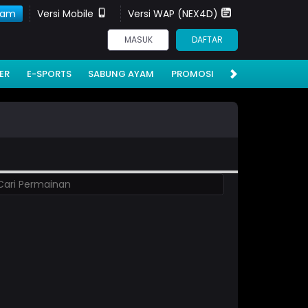
gram
Versi Mobile
Versi WAP (NEX4D)
MASUK
DAFTAR
ER
E-SPORTS
SABUNG AYAM
PROMOSI