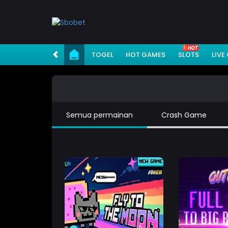
TOGEL
HOT GAMES
SLOTS
LIVE
Semua permainan
Crash Game