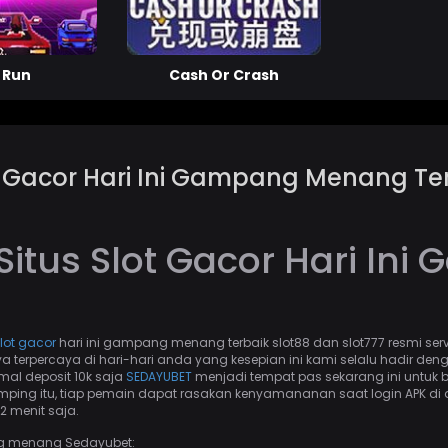
 Run
Cash Or Crash
ot Gacor Hari Ini Gampang Menang Te
Situs Slot Gacor Hari I
slot gacor
hari ini gampang menang terbaik slot88 dan slot777 resmi ser
terpercaya di hari-hari anda yang kesepian ini kami selalu hadir denga
al deposit 10k saja
SEDAYUBET
menjadi tempat pas sekarang ini untuk be
isamping itu, tiap pemain dapat rasakan kenyamananan saat login APK d
 menit saja.
ang menang Sedayubet: