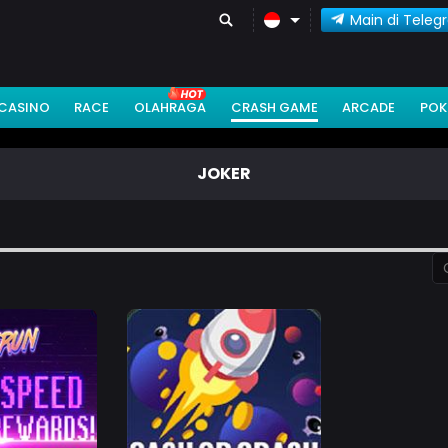
Main di Tele
 CASINO
RACE
OLAHRAGA
CRASH GAME
ARCADE
POK
JOKER