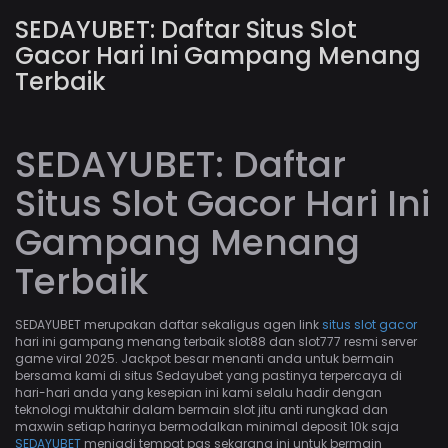
SEDAYUBET: Daftar Situs Slot
Gacor Hari Ini Gampang Menang
Terbaik
SEDAYUBET: Daftar
Situs Slot Gacor Hari Ini
Gampang Menang
Terbaik
SEDAYUBET merupakan daftar sekaligus agen link
situs slot gacor
hari ini gampang menang terbaik slot88 dan slot777 resmi server
game viral 2025. Jackpot besar menanti anda untuk bermain
bersama kami di situs Sedayubet yang pastinya terpercaya di
hari-hari anda yang kesepian ini kami selalu hadir dengan
teknologi muktahir dalam bermain slot jitu anti rungkad dan
maxwin setiap harinya bermodalkan minimal deposit 10k saja
SEDAYUBET
menjadi tempat pas sekarang ini untuk bermain