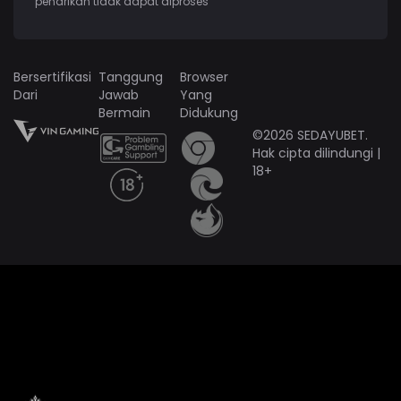
penarikan tidak dapat diproses
Bersertifikasi
Tanggung
Browser
Dari
Jawab
Yang
Bermain
Didukung
©2026 SEDAYUBET.
Hak cipta dilindungi |
18+