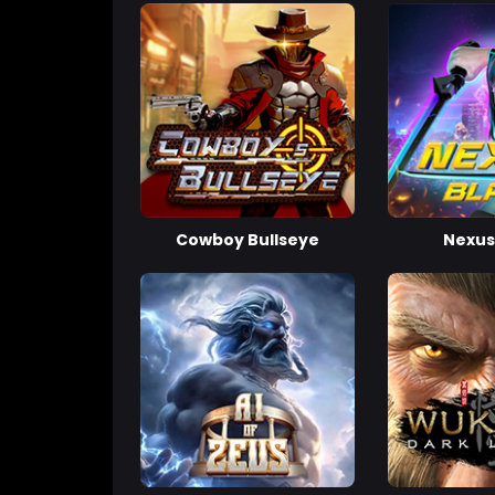
Cowboy Bullseye
Nexus