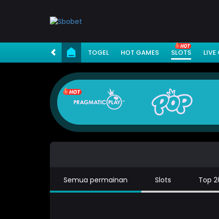
TOGEL
HOT GAMES
SLOTS
LIVE
Semua permainan
Slots
Top 2