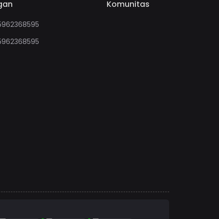
gan
Komunitas
5962368595
5962368595