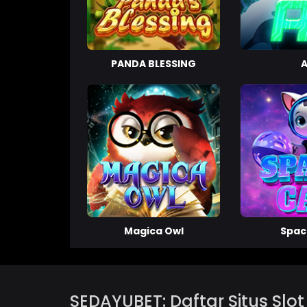
PANDA BLESSING
A
Magica Owl
Spac
SEDAYUBET: Daftar Situs Sl