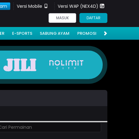
gram
Versi Mobile
Versi WAP (NEX4D)
MASUK
DAFTAR
ER
E-SPORTS
SABUNG AYAM
PROMOSI