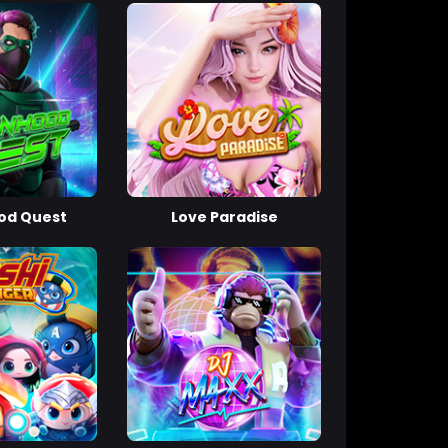
od Quest
Love Paradise