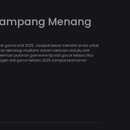
ni Gampang Menang
ver game viral 2025. Jackpot besar menanti anda untuk
n teknologi muktahir dalam bermain slot jitu anti
rmain puluhan game live rtp slot gacor terbaru fitur
i agen slot gacor terbaru 2025 sampai keamanan