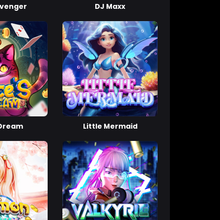
Avenger
DJ Maxx
 Dream
Little Mermaid