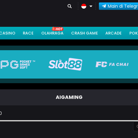
Main di Tele
 CASINO
RACE
OLAHRAGA
CRASH GAME
ARCADE
POK
AIGAMING
0