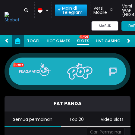
Versi
Main di
Versi
WAP
Telegram
Mobile
(NEX4
MASUK
DAF
TOGEL
HOT GAMES
SLOTS
LIVE CASINO
RA
FAT PANDA
Semua permainan
Top 20
Video Slots