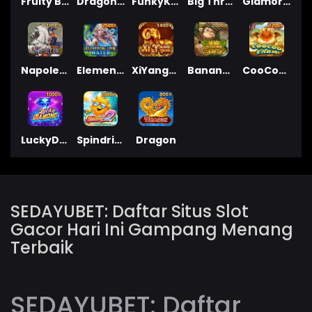
Fruity Bonanza
Dragon Warrior
FunkyKingKong
Big Three Dragons
Glamorous Girl
Napoleon
Elemental Link Water
XiYangYang
Banana Saga
CooCoo Farm
LuckyDiamond
Spindrift2
Dragon
SEDAYUBET: Daftar Situs Slot
Gacor Hari Ini Gampang Menang
Terbaik
SEDAYUBET: Daftar