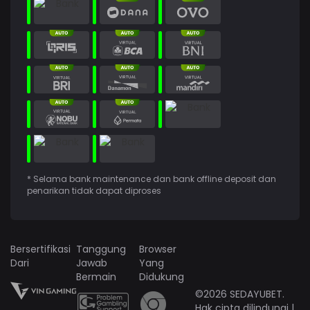
* Selama bank maintenance dan bank offline deposit dan
penarikan tidak dapat diproses
Bersertifikasi
Tanggung
Browser
Dari
Jawab
Yang
Bermain
Didukung
©2026 SEDAYUBET.
Hak cipta dilindungi |