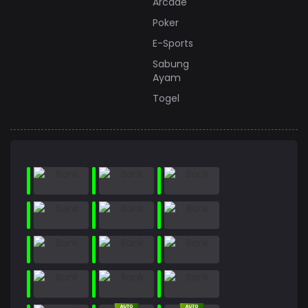
Arcade
Poker
E-Sports
Sabung
Ayam
Togel