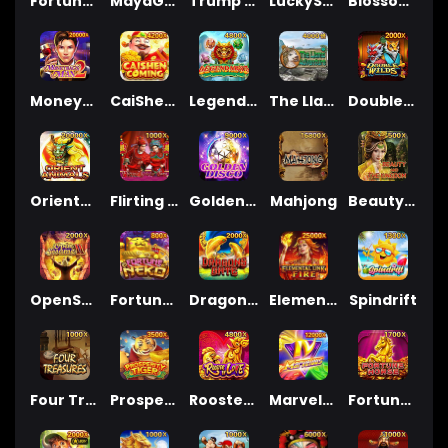
Fortune Treasure
MayaGoldCrazy
Trump Card
LuckySeven
Blossom of Wealth
Moneybags Man 2
CaiShen Coming
Legendary5
The Llama Adventure
DoubleWilds
OrientAnimals
Flirting Scholar Tang
GoldenDisco
Mahjong
Beauty And The Kingdom
OpenSesameII
Fortune Neko
DragonsGate
Elemental Link Fire
Spindrift
Four Treasures
Prosperity Tiger
Rooster In Love
MarvelousIV
FortuneHorse