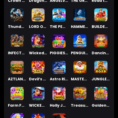
Crown of Hades
Dragon's Blaze Link
ANGELVSDEVIL SEA DUEL
THE GREAT FIREFIGHTER
Road to Glory
Thunder Lord
LORD OF THE GODS
THE PENGUINS
HAMMER OF THUNDER
BUILDER'S FRENZY
INFECTED ZONE
Wicked Wins: Crystals
PIGGIES WEALTHY ANGELIC
PENGUIN QUEST
Dancing Golden Drums
AZTLAN GEMS3
Devil’s Frenzy
Astro Rift Bonanza
MASTER CHEF FRENZY
JUNGLE ROAR
Farm Fortune Wheel
WICKED RICHES
Holly Jackpot
Treasure Train Deluxe
Golden Train Ⅲ: Black Ore