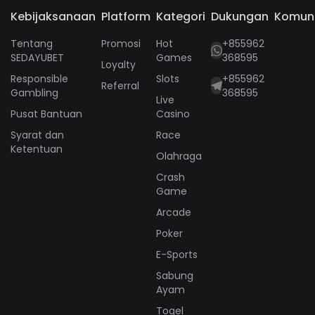
Kebijaksanaan
Platform
Kategori
Dukungan
Komun
Tentang
Promosi
Hot
+855962
SEDAYUBET
Games
368595
Loyalty
Responsible
Slots
+855962
Referral
Gambling
368595
Live
Pusat Bantuan
Casino
Syarat dan
Race
Ketentuan
Olahraga
Crash
Game
Arcade
Poker
E-Sports
Sabung
Ayam
Togel