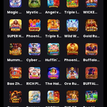
Magic Bingo Queen
Mystic Panda
Angel vs Devil Ultimate Goal Showdown
Triple Ignite
WICKED FORTUNE
SUPER HEROINE
Phoenix Blaze Link
Triple Supreme Xtreme Treasure
Wild Wolf Xtreme
Gold Rush
Mummy’s Treasure Quest
Cyber Rabbit
Huffin'and Puffin'Jackpot
Phoenix Link - Collection
Buffalo Triple Fury
Bao Zhu Fortune
RICH PIGGIES
The Hallowin Bats
Ore Rush: Cart Collector
BUFFALO LEGEND