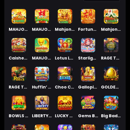
MAHJONG FORTUNE
MAHJONG WINS
Mahjong Fortune 3
Fortune Mahjong
Mahjong Fortune 2: Dragon Riches
Caishen Mahjong: Triple Luck
MAHJONG BONUS
Lotus Lanterns: Dragon's Fortune
Starlight Princess 2000
RAGE T-REX
RAGE T-REX 2
Huffin’ And Puffin’ Rising
Choo Choo Riches
Galloping Horse Fortune
GOLDEN DRAGON EGG
BOWLS OF FORTUNE
LIBERTY HEROINER
LUCKY BUDDHA
Gems Bonanza
Big Bad Wolf